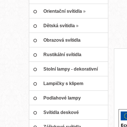
podhledu
Orientační svítidla
»
Dětská svítidla
»
Obrazová svítidla
Rustikální svítidla
Stolní lampy - dekorativní
Lampičky s klipem
Podlahové lampy
Svítidla deskové
Zářivkové svítidla