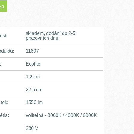
ka
skladem, dodání do 2-5
ost:
pracovních dnů
oduktu:
11697
:
Ecolite
1,2 cm
22,5 cm
 tok:
1550 lm
ětla:
volitelná - 3000K / 4000K / 6000K
230 V