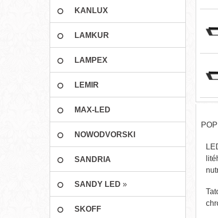
KANLUX
LAMKUR
LAMPEX
LEMIR
MAX-LED
POP
NOWODVORSKI
LED
lit
SANDRIA
nut
SANDY LED
»
Tat
chr
SKOFF