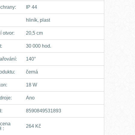
ochrany:
IP 44
:
hliník, plast
 otvor:
20,5 cm
t:
30 000 hod.
ařování:
140°
oduktu:
černá
kon:
18 W
droje:
Ano
:
8590849531893
 cena
264 Kč
 :