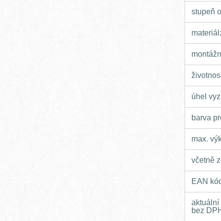
stupeň 
materiál
montážní
životnos
úhel vyz
barva pr
max. vý
včetně z
EAN kód
aktuální
bez DPH