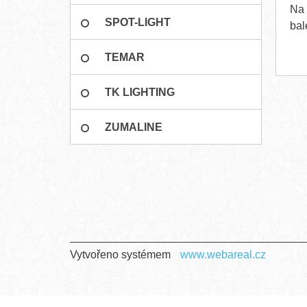
Na 
SPOT-LIGHT
bal
TEMAR
TK LIGHTING
ZUMALINE
Vytvořeno systémem
www.webareal.cz