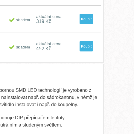
aktuální cena
skladem
319 Kč
aktuální cena
skladem
452 Kč
spornou SMD LED technologií je vyrobeno z
o nainstalovat např. do sádrokartonu, v němž je
vítidlo instalovat i např. do koupelny.
isponuje DIP přepínačem teploty
eutrálním a studeným světlem.