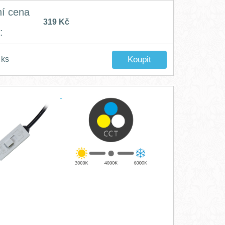
ní cena
319 Kč
:
ks