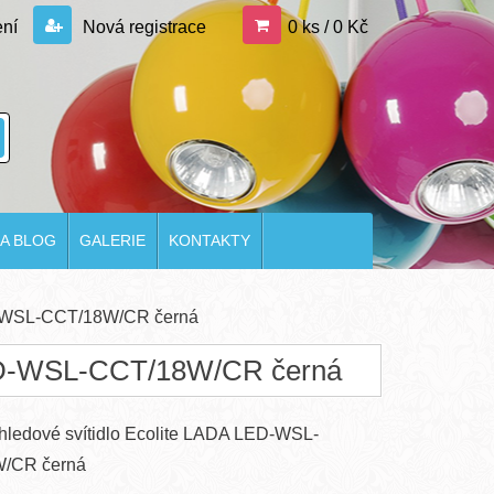
ení
Nová registrace
0 ks / 0 Kč
FA BLOG
GALERIE
KONTAKTY
ED-WSL-CCT/18W/CR černá
LED-WSL-CCT/18W/CR černá
ledové svítidlo Ecolite LADA LED-WSL-
/CR černá