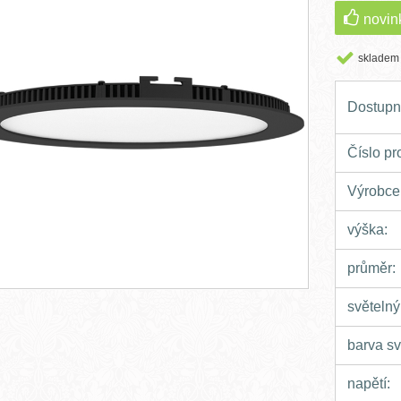
novin
skladem
Dostupn
Číslo pr
Výrobce
výška:
průměr:
světelný
barva sv
napětí: