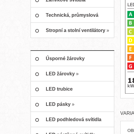
Technická, průmyslová
svítidla
Stropní a stolní ventilátory
»
Úsporné žárovky
LED žárovky
»
LED trubice
LED pásky
»
VARI
LED podhledová svítidla
OB