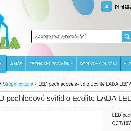
Přihláš
O NÁS
OBCHODNÍ PODMÍNKY
DOPRAVA A PLATBA
AL
»
Stropní svítidla
»
LED podhledové svítidlo Ecolite LADA L
D podhledové svítidlo Ecolite LADA 
LED podh
CCT/18W