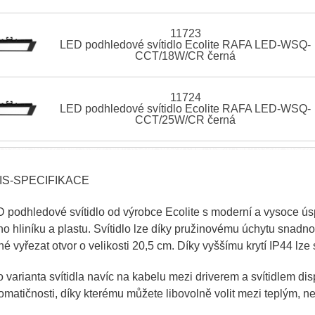
11723
LED podhledové svítidlo Ecolite RAFA LED-WSQ-
CCT/18W/CR černá
11724
LED podhledové svítidlo Ecolite RAFA LED-WSQ-
CCT/25W/CR černá
IS-SPECIFIKACE
 podhledové svítidlo od výrobce Ecolite s moderní a vysoce ú
ého hliníku a plastu. Svítidlo lze díky pružinovému úchytu snadn
né vyřezat otvor o velikosti 20,5 cm. Díky vyššímu krytí IP44 lze s
o varianta svítidla navíc na kabelu mezi driverem a svítidlem d
omatičnosti, díky kterému můžete libovolně volit mezi teplým, n